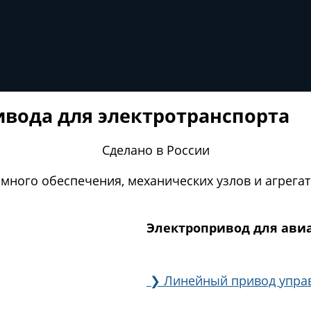
ивода для электротранспорта
Сделано в России
ммного обеспечения, механических узлов и агрега
Электропривод для ав
❯
Линейный привод упра