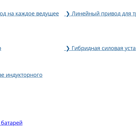
од на каждое ведущее
❯
Линейный привод для т
р
❯
Гибридная силовая уст
ве индукторного
 батарей