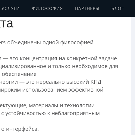
УСЛУГИ
ФИЛОСОФИЯ
ПАРТНЕРЫ
БЛОГ
ollers
та
lers объединены одной философией
 — это концентрация на конкретной задаче
ециализированное и только необходимое для
е обеспечение
нергии — это нереально высокий КПД
 широким использованием эффективной
ектующие, материалы и технологии
и с устойчивостью к неблагоприятным
го интерфейса.