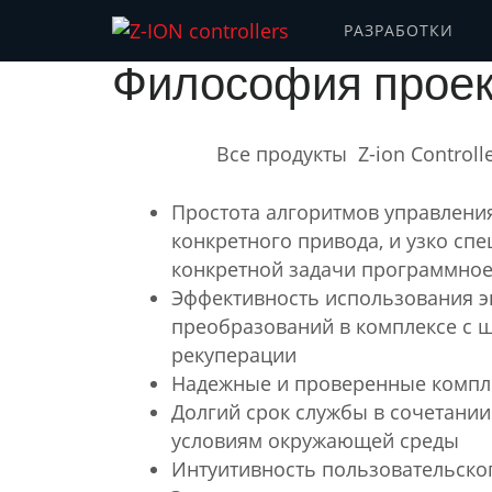
Перейти
РАЗРАБОТКИ
Z-ION contr
к
электромобили
Философия проек
содержимому
(нажмите
Enter)
Все продукты Z-ion Control
Простота алгоритмов управления
конкретного привода, и узко сп
конкретной задачи программно
Эффективность использования э
преобразований в комплексе с
рекуперации
Надежные и проверенные компл
Долгий срок службы в сочетани
условиям окружающей среды
Интуитивность пользовательско